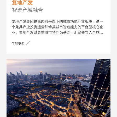
复地产发
智造产城融合
复地产发集团是豫园股份旗下的城市功能产业板块，是一
个兼具产业投资运营和蜂巢城市智造能力的平台型核心企
业。复地产发以尊重城市特性为基础，汇聚并导入全球各
类优质产业资源，致力为城市提供“产城融合”解决方案，
为产业企业提供智慧运营服务，为家庭提供幸福生活空间
了解更多
产品，助力区域产业发展、驱动城市更新，推动产业、城
市与人的和谐共生。