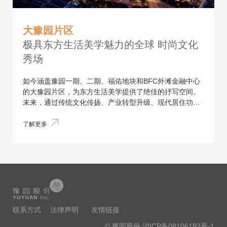
大豫园片区
极具东方生活美学魅力的全球 时尚文化
秀场
如今涵盖豫园一期、二期、福佑地块和BFC外滩金融中心
的大豫园片区，为东方生活美学提供了绝佳的抒写空间。
未来，通过传统文化传扬、产业转型升级、现代居住功能
的有机融合，大豫园片区将打造成为东方生活美学集聚
地，助力上海国际时尚之都建设，全面提升上海城市软实
了解更多
力。
联系方式
法律声明
友情链接
© 豫园股份
沪ICP备08106192号-1