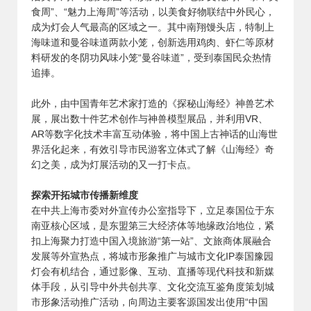
食周”、“魅力上海周”等活动，以美食好物联结中外民心，
成为灯会人气最高的区域之一。其中南翔馒头店，特制上
海味道和曼谷味道两款小笼，创新选用鸡肉、虾仁等原材
料研发的冬阴功风味小笼“曼谷味道”，受到泰国民众热情
追捧。
此外，由中国青年艺术家打造的《探秘山海经》神兽艺术
展，展出数十件艺术创作与神兽模型展品，并利用VR、
AR等数字化技术丰富互动体验，将中国上古神话的山海世
界活化起来，有效引导市民游客立体式了解《山海经》奇
幻之美，成为灯展活动的又一打卡点。
探索开拓城市传播新维度
在中共上海市委对外宣传办公室指导下，立足泰国位于东
南亚核心区域，是东盟第三大经济体等地缘政治地位，紧
扣上海聚力打造中国入境旅游“第一站”、文旅商体展融合
发展等外宣热点，将城市形象推广与城市文化IP泰国豫园
灯会有机结合，通过影像、互动、直播等现代科技和新媒
体手段，从引导中外共创共享、文化交流互鉴角度策划城
市形象活动推广活动，向周边主要客源国发出使用“中国