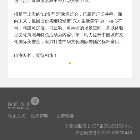
进一步汇聚城市形象中外共塑共创力量。
根植于上海的“山海有灵”豫园灯会，已赢得广泛共鸣。面
向未来，豫园股份将继续锚定“东方生活美学”这一核心符
号，构建可沉浸、可互动、可再访的场景空间，并以体验
型文化展演与特色活动为内容引擎，助力提升中国城市文
化国际美誉度，着力打造中华文化国际传播的标杆窗口。
山海友邻，期待相逢！
联系方式
法律声明
友情链接
© 豫园股份
沪ICP备08106192号-1
沪公网安备31010102005448