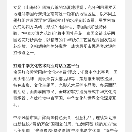
立足《山海经》四海八荒的华夏地理观，充分利用暹罗天
地毗邻泰国母亲河湄南河这一独有的地理区位，以不同主
题灯组营造漂浮在“湄南河”畔的水岸光影奇景、星罗密布
的幻彩四方岛屿，形成“中国神话、泰国语境”独特体
验。“中泰友谊之花灯组”将中国牡丹花、泰国金链花等两
国名花巧妙集合，以精湛的中华彩灯工艺呈现两国友谊如
花绽放、交相辉映的美好寓意，成为最受市民游客欢迎的
打卡点之一。
打造中泰文化艺术商业对话互鉴平台
豫园灯会紧紧围绕“文化+消费”理念，汇聚中华老字号、国
潮头部品牌、潮玩杂货头部品牌等，策划推出演艺巡游、
特色市集、文化主题周、光影艺术展等多品类、多层面配
套活动，面向泰国市民、全球游客打造沉浸式中华文化消
费场景，有效推动中泰两国、中华文化与世界文化深度互
动。
中泰风情市集汇聚两国特色美食、创意礼品，连续策划推
出新杭线·“灵韵万象”国潮文创周、“山海同薇·植韵东方”生
活美学周、“光影豫园·华彩影韵”中泰电影文化周、“泰中美