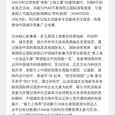
240小时过境免签”体验“上海之夏”的盛情邀约。为期8天的
多形态活动，共吸引约40万泰国民众国际游客观展，引发
泰国人气最高的新闻网站“即时新闻”（KHAOSOD
ONLINE）等25家当地主流媒体专业媒体关注报道，有效
推动中国城市形象广泛传播。
活动核心影像展，多元展现上海曼谷经典地标、科技时
尚、城市更新、烟火市井等文旅体商展融合发展场景。通
过旅居中国的泰国及其他国际友人、国际游客视角，吸引
泰国民众国际游客以中国城市影像为背景合影留念“来上海
一次远远不够”“希望能去中国亲眼一见”，有效增强海外民
众同中国城市的情感联结。互动活动，立足文化与科技共
创共享，创新引入中国研发图生视频大模型，让摄影、插
画作品中的中、泰城市“动”起来。“悟空的假期”“上海-曼谷
手牵手”等打卡区，通过孙悟空，以及双城文化地标等具有
较高国际辨识度的中华文化元素为纽带，吸引市民游客深
度参与并通过海外社交媒体与全球网友分享亲情友情的美
好瞬间，中国城市成为海外受众记录人类共通情感的有效
媒介。“魅力上海周”活动吸引10余位泰国旅游头部达人、
全平台粉丝数累计160余万的时尚消费类博主参与互动，