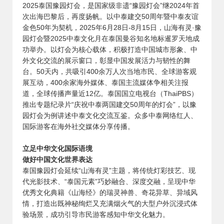
2025泰国豫园灯会，是国家级非遗“豫园灯会”继2024年首
次出海巴黎后，再度扬帆。以中泰建交50周年暨中泰友谊
金色50年为契机，2025年6月28日-8月15日，山海有灵·豫
园灯会暨2025中泰文化月在泰国曼谷知名地标暹罗天地成
功举办。以灯会为核心载体，积极打造中国城市形象、中
外文化交流的展示窗口，彰显中国发展活力与韧性的舞
台。50天内，共吸引400余万人次当地市民、全球游客观
展互动，400余家海外媒体、泰国主流媒体争相关注报
道，全球传播声量近12亿。泰国国立电视台（ThaiPBS）
推出专题纪录片“庆祝中泰两国建交50周年的灯会”，以豫
园灯会为例讲述中泰文化交流互鉴。众多中泰网络红人、
国际游客在海外社交媒体分享传播。
立足中华文化国际语境
做好中国文化世界表达
泰国豫园灯会延续“山海有灵”主题，将传统灯彩技艺、现
代光影技术、“泰国元素”巧妙融合、深度交融，呈现中华
优秀文化典籍《山海经》的瑞灵神兽、奇花异草、异域风
情，打造出既神秘绚烂又充满烟火气的大型户外沉浸式体
验场景，成功引导市民游客感知中华文化魅力。