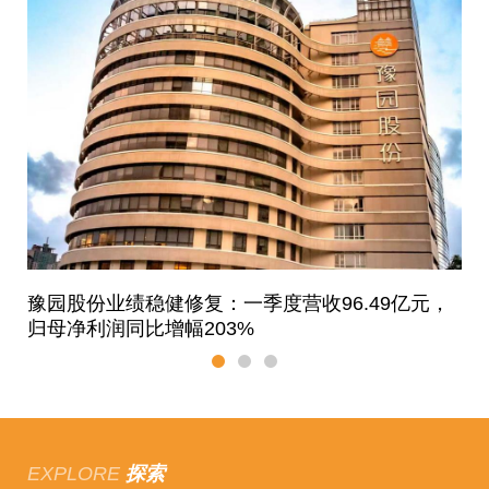
中
豫园股份业绩稳健修复：一季度营收96.49亿元，
泰
归母净利润同比增幅203%
活
EXPLORE
探索